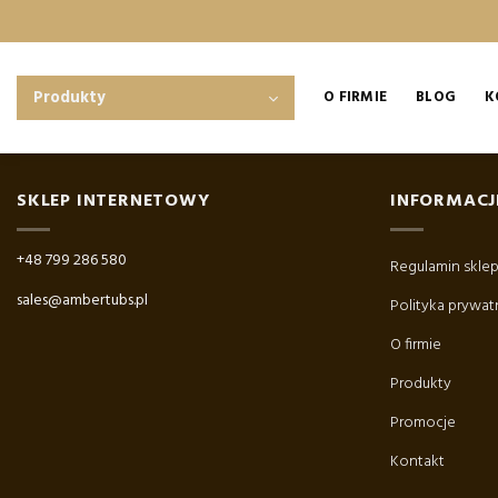
Skip
to
content
Produkty
O FIRMIE
BLOG
K
SKLEP INTERNETOWY
INFORMACJ
+48 799 286 580
Regulamin skle
sales@ambertubs.pl
Polityka prywat
O firmie
Produkty
Promocje
Kontakt