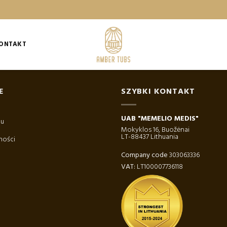
ONTAKT
E
SZYBKI KONTAKT
UAB "MEMELIO MEDIS"
pu
Mokyklos 16, Buožėnai
LT-88437 Lithuania
ności
Company code
303063336
VAT:
LT100007736118