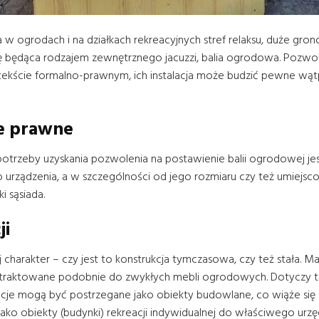
w ogrodach i na działkach rekreacyjnych stref relaksu, duże grono
się będąca rodzajem zewnętrznego jacuzzi, balia ogrodowa. Pozwol
ekście formalno-prawnym, ich instalacja może budzić pewne wąt
je prawne
rzeby uzyskania pozwolenia na postawienie balii ogrodowej jest
 urządzenia, a w szczególności od jego rozmiaru czy też umiejsc
i sąsiada.
ji
j charakter – czy jest to konstrukcja tymczasowa, czy też stała.
raktowane podobnie do zwykłych mebli ogrodowych. Dotyczy to 
lacje mogą być postrzegane jako obiekty budowlane, co wiąże się
ko obiekty (budynki) rekreacji indywidualnej do właściwego urzę