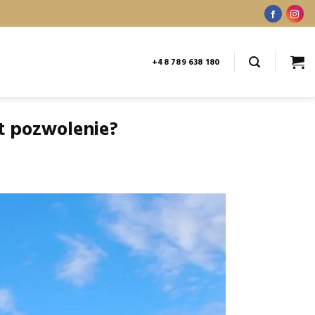
+48 789 638 180
st pozwolenie?