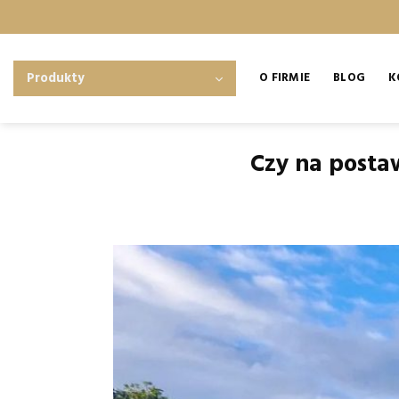
Skip
to
content
Produkty
O FIRMIE
BLOG
K
Czy na postaw